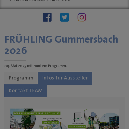
FRÜHLING GUMMERSBACH 2026
Stellenauschreibungen
Stadtwache
social wall
stadt:impuls GM
Stadt
Gummersbach
FRÜHLING Gummersbach
"Zukunftsfähige
Innenstädte und
2026
Ortszentren"
Sondernutzungen
09. Mai 2025 mit buntem Programm.
Anreise
Tourismus
Programm
Infos für Aussteller
KINO-Programm
Kontakt TEAM
BUSINESS & PARTNER
Unternehmen
Dabei sein
Mitgliedschaften