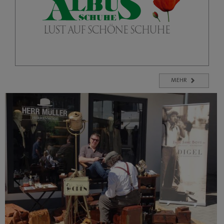
02261 / 7897990
info@albus-schuhe.de
www.albus-schuhe.de
Details
MEHR