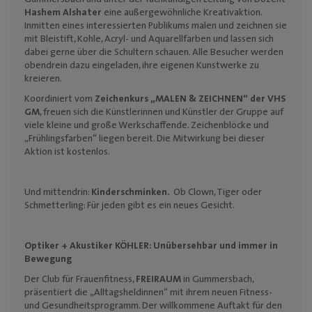
Hashem Alshater
eine außergewöhnliche Kreativaktion.
Inmitten eines interessierten Publikums malen und zeichnen sie
mit Bleistift, Kohle, Acryl- und Aquarellfarben und lassen sich
dabei gerne über die Schultern schauen. Alle Besucher werden
obendrein dazu eingeladen, ihre eigenen Kunstwerke zu
kreieren.
Koordiniert vom
Zeichenkurs „MALEN &
ZEICHNEN“ der VHS
GM
, freuen sich die Künstlerinnen und Künstler der Gruppe auf
viele kleine und große Werkschaffende. Zeichenblöcke und
„Frühlingsfarben“ liegen bereit. Die Mitwirkung bei dieser
Aktion ist kostenlos.
Und mittendrin:
Kinderschminken.
Ob Clown, Tiger oder
Schmetterling: Für jeden gibt es ein neues Gesicht.
Optiker + Akustiker KÖHLER:
Unübersehbar und immer in
Bewegung
Der Club für Frauenfitness,
FREIRAUM
in Gummersbach,
präsentiert die „Alltagsheldinnen“ mit ihrem neuen Fitness-
und Gesundheitsprogramm.
Der willkommene Auftakt für den