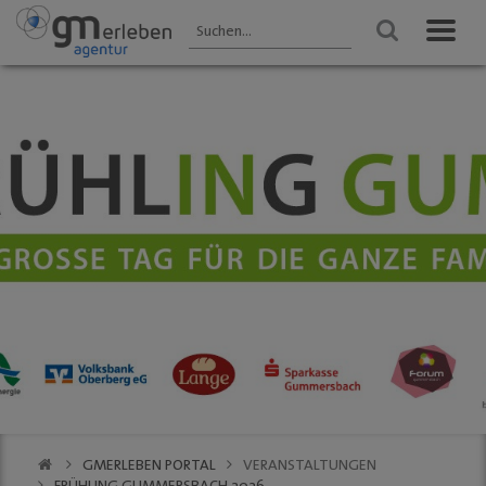
GM ENTDECKEN
ANGEBOTE
VERANSTALTUNGEN
Aktuelles
HEIMAT-JOKER®
Veranstaltungen
2025 - Übersicht
Wir über uns
FOREST ONE®
FRÜHLING
Gastronomie
vytal® -
Gummersbach 2026
Mehrwegsystem
Kultur
WINTER
Aktionen der
Gummersbach
Einkaufen
Mitglieder
VfL Gummersbach
VfL Gummersbach
Stadtgespräch
GM | Der PODCAST
Halle 32
GMerleben APP
SCHWALBE Arena
eBay - Deine
Halle 32
Stadt / GM
Alte Vogtei
Stadtrundgang
Kalender
GM | 360 ° Innenstadt
GMERLEBEN PORTAL
VERANSTALTUNGEN
SERVICE