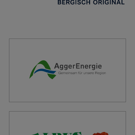
AggerEnergie
02261 / 3003 - 0
02261 / 3003 - 199
info@aggerenergie.de
Details
Martin Albus
Inhaber