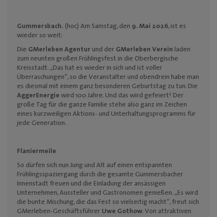
Gummersbach.
(hoc) Am Samstag, den
9. Mai 2026
, ist es
wieder so weit:
Die
GMerleben Agentur
und der
GMerleben Verein
laden
zum neunten großen Frühlingsfest in die Oberbergische
Kreisstadt. „Das hat es wieder in sich und ist voller
Überraschungen“, so die Veranstalter und obendrein habe man
es diesmal mit einem ganz besonderen Geburtstag zu tun. Die
AggerEnergie
wird 100 Jahre. Und das wird gefeiert! Der
große Tag für die ganze Familie stehe also ganz im Zeichen
eines kurzweiligen
Aktions- und Unterhaltungsprogramms für
jede Generation.
Flaniermeile
So dürfen sich nun Jung und Alt auf einen entspannten
Frühlingsspaziergang durch die gesamte Gummersbacher
Innenstadt freuen und die Einladung der ansässigen
Unternehmen, Aussteller und Gastronomen genießen.
„Es wird
die bunte Mischung, die das Fest so vielseitig macht“, freut sich
GMerleben-Geschäftsführer
Uwe Gothow
.
Von attraktiven