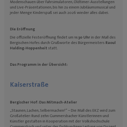
Modenschauen über Fahrsimulatoren, Oldtimer-Ausstellungen
und Live-Präsentationen, bis hin zu einem Jubiläumsmusical und
jeder Menge Kinderspaß sei auch 2026 wieder alles dabei.
Die Eröffnung
Die offizielle Festeröffnung findet um
11:30 Uhr
in der Mall des
Bergischen
Hofes durch Grußworte des Bürgermeisters
Raoul
Halding-Hoppenheit
statt.
Das Programm in der Übersicht:
Kaiserstraße
Bergischer Hof:
Das Mitmach-Atelier
„Staunen, Lachen, Selbermachen!“ – Die Mall des EKZ wird zum
Großatelier: Rund zehn Gummersbacher Künstlerinnen und
Künstler gestalten in Kooperation mit der Volkshochschule
Gummersbach und unter der fachkundigen Leitung von Dozent