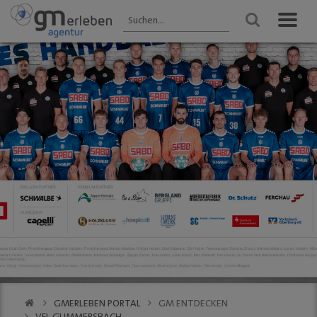
GM ENTDECKEN
ANGEBOTE
VERANSTALTUNGEN
Aktuelles
HEIMAT-JOKER®
Veranstaltungen
2025 - Übersicht
Wir über uns
FOREST ONE®
FRÜHLING
Gastronomie
vytal® -
Gummersbach 2026
Mehrwegsystem
Kultur
WINTER
Aktionen der
Gummersbach
Einkaufen
Mitglieder
VfL Gummersbach
VfL Gummersbach
Stadtgespräch
GM | Der PODCAST
Halle 32
GMerleben APP
SCHWALBE Arena
eBay - Deine
Halle 32
Stadt / GM
Alte Vogtei
Stadtrundgang
Kalender
GM | 360 ° Innenstadt
GMERLEBEN PORTAL
GM ENTDECKEN
SERVICE