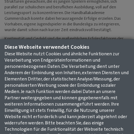
Strukturen gewachsen, die es jungen Spielern ermöglichen, sich
parallel zur schulischen und beruflichen Ausbildung, voll auf den
Leistungssport zu konzentrieren. Die Handballakademie
Gummersbach konnte dabei herausragende Erfolge erzielen. Das
Vorhaben, eigene Jugendspieler in die Bundesliga zu integrieren,
wurde damit schon nach kurzer Zeit eindrucksvoll bestätigt.
Kontinuität und Geduld sind die maßgeblichen Erfolgsfaktoren der
Nachwuchsförderung. Bei der Arbeit mit den jungen Spielern stellt
Diese Webseite verwendet Cookies
sich das Akademie-Team täglich der Herausforderung, schon heute zu
Diese Website nutzt Cookies und ähnliche Funktionen zur
wissen, was Morgen für sie gut sein wird. Energie in Erfolge zu
Verarbeitung von Endgeräteinformationen und
investieren, die weit in der Zukunft liegen, ist dabei ein Kontrast zum
personenbezogenen Daten. Die Verarbeitung dient unter
Alltag der Profiligen, in denen kurzfristige Erfolge vorrangig sind.
Talente nachhaltig zu Sportlern entwickeln, die geradlinig gemeinsam
Anderem der Einbindung von Inhalten, externen Diensten und
gesteckte Ziele verfolgen, steht im Fokus, aus dem unser Slogan
Elementen Dritter, der statistischen Analyse/Messung, der
wächst: „Handball. Leben. Lernen.“
personalisierten Werbung sowie der Einbindung sozialer
Medien. Je nach Funktion werden dabei Daten an unsere
Partner weitergegeben und können gegebenenfalls mit
Mehr Infos zur Handballakademie des VfL Gummersbach unter:
weiteren Informationen zusammengeführt werden. Ihre
www.vfl-gummersbach.de
Einwilligung ist stets freiwillig, für die Nutzung unserer
Website nicht erforderlich und kann jederzeit abgelehnt oder
widerrufen werden. Bitte beachten Sie, dass einige
Technologien für die Funktionalität der Webseite technisch
Impressum
AGB
Datenschutz
Kontakt