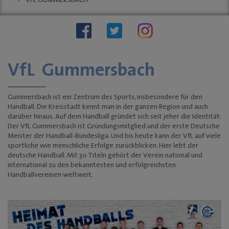
VFL GUMMERSBACH
Stellenauschreibungen
Stadtwache
social wall
stadt:impuls GM
Stadt
Gummersbach
VfL Gummersbach
"Zukunftsfähige
Innenstädte und
Ortszentren"
Gummersbach ist ein Zentrum des Sports, insbesondere für den
Handball. Die Kreisstadt kennt man in der ganzen Region und auch
Sondernutzungen
darüber hinaus. Auf dem Handball gründet sich seit jeher die Identität:
Anreise
Der VfL Gummersbach ist Gründungsmitglied und der erste Deutsche
Meister der Handball-Bundesliga. Und bis heute kann der VfL auf viele
Tourismus
sportliche wie menschliche Erfolge zurückblicken. Hier lebt der
KINO-Programm
deutsche Handball. Mit 30 Titeln gehört der Verein national und
international zu den bekanntesten und erfolgreichsten
BUSINESS & PARTNER
Handballvereinen weltweit.
Unternehmen
Dabei sein
Mitgliedschaften