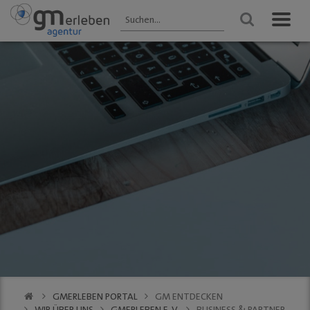
GM ENTDECKEN
ANGEBOTE
VERANSTALTUNGEN
Aktuelles
HEIMAT-JOKER®
Veranstaltungen
2025 - Übersicht
Wir über uns
FOREST ONE®
FRÜHLING
Gastronomie
vytal® -
Gummersbach 2026
Mehrwegsystem
Kultur
WINTER
Aktionen der
Gummersbach
Einkaufen
Mitglieder
VfL Gummersbach
VfL Gummersbach
Stadtgespräch
GM | Der PODCAST
Halle 32
GMerleben APP
SCHWALBE Arena
eBay - Deine
Halle 32
Stadt / GM
Alte Vogtei
Stadtrundgang
Kalender
GM | 360 ° Innenstadt
GMERLEBEN PORTAL
GM ENTDECKEN
SERVICE