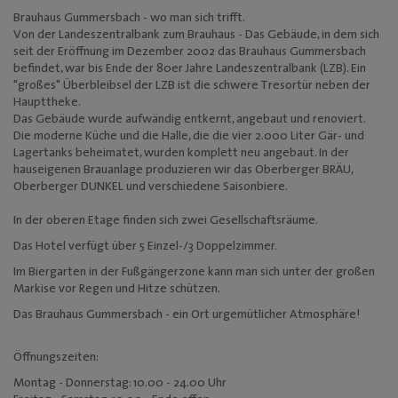
Mediadaten
Brauhaus Gummersbach - wo man sich trifft.
Von der Landeszentralbank zum Brauhaus - Das Gebäude, in dem sich
seit der Eröffnung im Dezember 2002 das Brauhaus Gummersbach
befindet, war bis Ende der 80er Jahre Landeszentralbank (LZB). Ein
"großes" Überbleibsel der LZB ist die schwere Tresortür neben der
Haupttheke.
Das Gebäude wurde aufwändig entkernt, angebaut und renoviert.
Die moderne Küche und die Halle, die die vier 2.000 Liter Gär- und
Lagertanks beheimatet, wurden komplett neu angebaut. In der
hauseigenen Brauanlage produzieren wir das Oberberger BRÄU,
Oberberger DUNKEL und verschiedene Saisonbiere.
In der oberen Etage finden sich zwei Gesellschaftsräume.
Das Hotel verfügt über 5 Einzel-/3 Doppelzimmer.
Im Biergarten in der Fußgängerzone kann man sich unter der großen
Markise vor Regen und Hitze schützen.
Das Brauhaus Gummersbach - ein Ort urgemütlicher Atmosphäre!
Öffnungszeiten:
Montag - Donnerstag: 10.00 - 24.00 Uhr