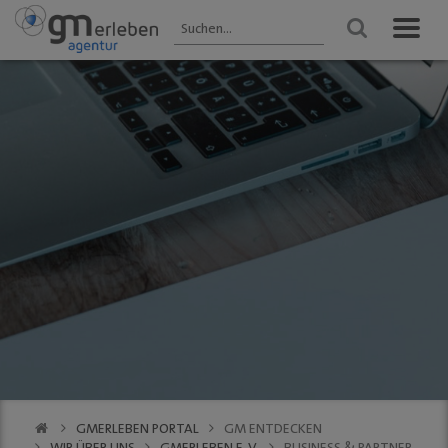
GM ENTDECKEN
ANGEBOTE
VERANSTALTUNGEN
Aktuelles
HEIMAT-JOKER®
Veranstaltungen
2025 - Übersicht
Wir über uns
FOREST ONE®
FRÜHLING
Gastronomie
vytal® -
Gummersbach 2026
Mehrwegsystem
Kultur
WINTER
Aktionen der
Gummersbach
Einkaufen
Mitglieder
VfL Gummersbach
VfL Gummersbach
Stadtgespräch
GM | Der PODCAST
Halle 32
GMerleben APP
SCHWALBE Arena
eBay - Deine
Halle 32
Stadt / GM
Alte Vogtei
Stadtrundgang
Kalender
GM | 360 ° Innenstadt
GMERLEBEN PORTAL
GM ENTDECKEN
SERVICE