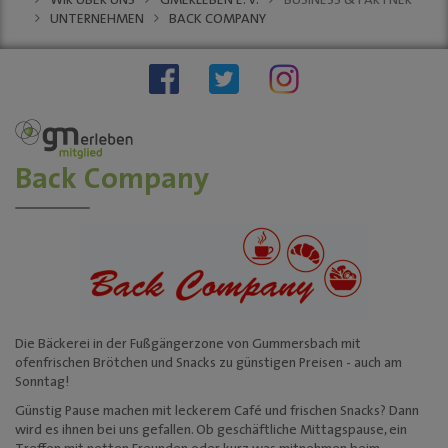
WIR ÜBER UNS
GMERLEBEN E. V.
BUSINESS & PARTNER
Stellenauschreibungen
UNTERNEHMEN
BACK COMPANY
Stadtwache
social wall
stadt:impuls GM
Stadt
Gummersbach
"Zukunftsfähige
Innenstädte und
Back Company
Ortszentren"
Sondernutzungen
Anreise
Tourismus
KINO-Programm
BUSINESS & PARTNER
Die Bäckerei in der Fußgängerzone von Gummersbach mit
ofenfrischen Brötchen und Snacks zu günstigen Preisen - auch am
Unternehmen
Sonntag!
Dabei sein
Günstig Pause machen mit leckerem Café und frischen Snacks? Dann
wird es ihnen bei uns gefallen. Ob geschäftliche Mittagspause, ein
Mitgliedschaften