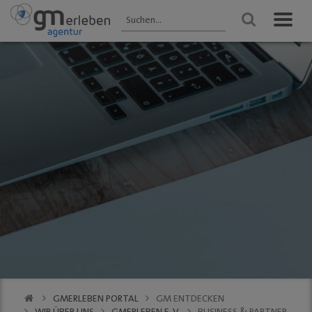
GM ENTDECKEN
ANGEBOTE
VERANSTALTUNGEN
Aktuelles
HEIMAT-JOKER®
Veranstaltungen
2025 - Übersicht
Wir über uns
FOREST ONE®
FRÜHLING
Gastronomie
vytal® -
Gummersbach 2026
Mehrwegsystem
Kultur
WINTER
Aktionen der
Gummersbach
Einkaufen
Mitglieder
VfL Gummersbach
VfL Gummersbach
Stadtgespräch
GM | Der PODCAST
Halle 32
GMerleben APP
SCHWALBE Arena
eBay - Deine
Halle 32
Stadt / GM
Alte Vogtei
Stadtrundgang
Kalender
GM | 360 ° Innenstadt
GMERLEBEN PORTAL
GM ENTDECKEN
SERVICE