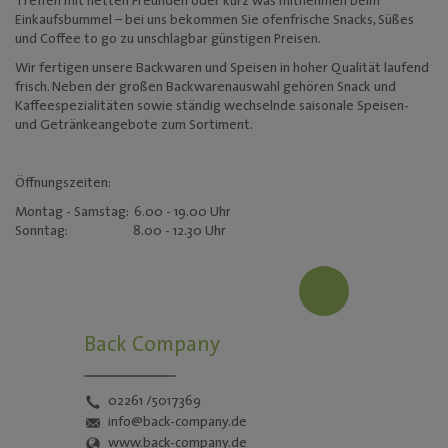
Treffen mit netten Freunden oder kurz was mitnehmen beim
Mediadaten
Einkaufsbummel – bei uns bekommen Sie ofenfrische Snacks, Süßes
und Coffee to go zu unschlagbar günstigen Preisen.
Wir fertigen unsere Backwaren und Speisen in hoher Qualität laufend
frisch. Neben der großen Backwarenauswahl gehören Snack und
Kaffeespezialitäten sowie ständig wechselnde saisonale Speisen-
und Getränkeangebote zum Sortiment.
Öffnungszeiten:
Montag - Samstag: 6.00 - 19.00 Uhr
Sonntag: 8.00 - 12.30 Uhr
Back Company
02261 /5017369
info@back-company.de
www.back-company.de