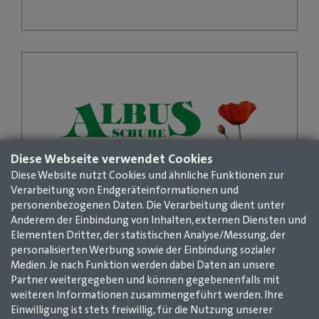
Details
Martin Albus
Inhaber
02261 / 7897990
info@albus-schuhe.de
www.albus-schuhe.de
Diese Webseite verwendet Cookies
Diese Website nutzt Cookies und ähnliche Funktionen zur
Details
Verarbeitung von Endgeräteinformationen und
personenbezogenen Daten. Die Verarbeitung dient unter
Anderem der Einbindung von Inhalten, externen Diensten und
MEHR
Elementen Dritter, der statistischen Analyse/Messung, der
personalisierten Werbung sowie der Einbindung sozialer
Medien. Je nach Funktion werden dabei Daten an unsere
Teilen
Twittern
Senden
Senden
Partner weitergegeben und können gegebenenfalls mit
weiteren Informationen zusammengeführt werden. Ihre
Einwilligung ist stets freiwillig, für die Nutzung unserer