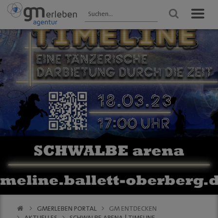
GM ENTDECKEN
ANGEBOTE
VERANSTALTUNGEN
Aktuelles
HEIMAT-JOKER®
Veranstaltungen
2025 - Übersicht
Wir über uns
FOREST ONE®
FRÜHLING
Gastronomie
vytal® -
Gummersbach 2026
Mehrwegsystem
Kultur
WINTER
Aktionen der
Gummersbach
Einkaufen
Mitglieder
VfL Gummersbach
VfL Gummersbach
Stadtgespräch
GM | Der PODCAST
Halle 32
GMerleben APP
SCHWALBE Arena
eBay - Deine
Halle 32
Stadt / GM
Alte Vogtei
Stadtrundgang
Kalender
GM | 360 ° Innenstadt
GMERLEBEN PORTAL
GM ENTDECKEN
SERVICE