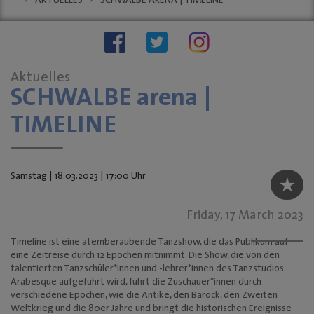
AKTUELLES
SCHWALBE ARENA | TIMELINE
Stellenauschreibungen
Stadtwache
social wall
stadt:impuls GM
Stadt
Aktuelles
Gummersbach
SCHWALBE arena |
"Zukunftsfähige
Innenstädte und
TIMELINE
Ortszentren"
Sondernutzungen
Anreise
Samstag | 18.03.2023 | 17:00 Uhr
Tourismus
KINO-Programm
Friday, 17 March 2023
BUSINESS & PARTNER
Timeline ist eine atemberaubende Tanzshow, die das Publikum auf
eine Zeitreise durch 12 Epochen mitnimmt. Die Show, die von den
Unternehmen
talentierten Tanzschüler*innen und -lehrer*innen des Tanzstudios
Arabesque aufgeführt wird, führt die Zuschauer*innen durch
Dabei sein
verschiedene Epochen, wie die Antike, den Barock, den Zweiten
Mitgliedschaften
Weltkrieg und die 80er Jahre und bringt die historischen Ereignisse