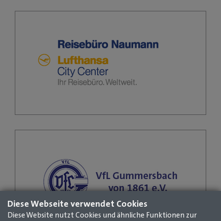
Stefanie Huland
Büroleitung
02261 / 92630
02261 / 926326
info@lcc-naumann.com
www.lcc-naumann.de
Details
Dieter Brüning
1. Vorsitzender
info@vflgummersbach.net
www.vflgummersbach.net
Diese Webseite verwendet Cookies
Diese Website nutzt Cookies und ähnliche Funktionen zur