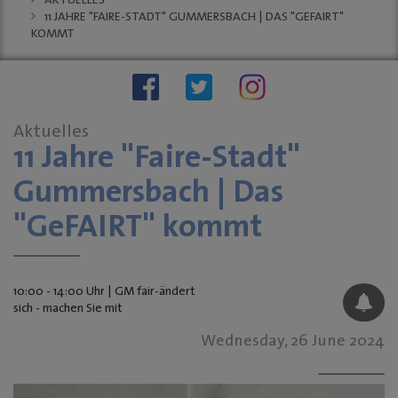
AKTUELLES
Stellenauschreibungen
11 JAHRE "FAIRE-STADT" GUMMERSBACH | DAS "GEFAIRT"
Stadtwache
KOMMT
social wall
stadt:impuls GM
Stadt
Gummersbach
"Zukunftsfähige
Aktuelles
Innenstädte und
11 Jahre "Faire-Stadt"
Ortszentren"
Gummersbach | Das
Sondernutzungen
Anreise
"GeFAIRT" kommt
Tourismus
KINO-Programm
10:00 - 14:00 Uhr | GM fair-ändert
BUSINESS & PARTNER
sich - machen Sie mit
Unternehmen
Wednesday, 26 June 2024
Dabei sein
Mitgliedschaften