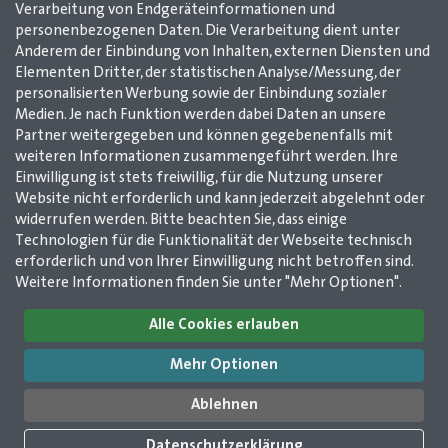
Details
Verarbeitung von Endgeräteinformationen und
personenbezogenen Daten. Die Verarbeitung dient unter
Anderem der Einbindung von Inhalten, externen Diensten und
MEHR
Elementen Dritter, der statistischen Analyse/Messung, der
personalisierten Werbung sowie der Einbindung sozialer
Medien. Je nach Funktion werden dabei Daten an unsere
Teilen
Twittern
Senden
Senden
Partner weitergegeben und können gegebenenfalls mit
weiteren Informationen zusammengeführt werden. Ihre
Einwilligung ist stets freiwillig, für die Nutzung unserer
ZURÜCK
Website nicht erforderlich und kann jederzeit abgelehnt oder
widerrufen werden. Bitte beachten Sie, dass einige
Technologien für die Funktionalität der Webseite technisch
Impressum
AGB
Datenschutz
Kontakt
erforderlich und von Ihrer Einwilligung nicht betroffen sind.
Weitere Informationen finden Sie unter "Mehr Optionen".
GMerleben e. V. /
Alle Cookies erlauben
GMerleben agentur
2025
Wilhelmstr. 12
Mehr Optionen
51643 Gummersbach
©
GMerleben e. V. /
02261 / 978 14 50
Ablehnen
GMerleben agentur
02261 / 978 14 53
info@gmerleben.de
Datenschutzerklärung