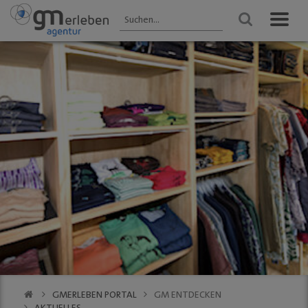
GM ENTDECKEN
ANGEBOTE
VERANSTALTUNGEN
Aktuelles
HEIMAT-JOKER®
Veranstaltungen
2025 - Übersicht
Wir über uns
FOREST ONE®
FRÜHLING
Gastronomie
vytal® -
Gummersbach 2026
Mehrwegsystem
Kultur
WINTER
Aktionen der
Gummersbach
Einkaufen
Mitglieder
VfL Gummersbach
VfL Gummersbach
Stadtgespräch
GM | Der PODCAST
Halle 32
GMerleben APP
SCHWALBE Arena
eBay - Deine
Halle 32
Stadt / GM
Alte Vogtei
Stadtrundgang
Kalender
GM | 360 ° Innenstadt
GMERLEBEN PORTAL
GM ENTDECKEN
SERVICE