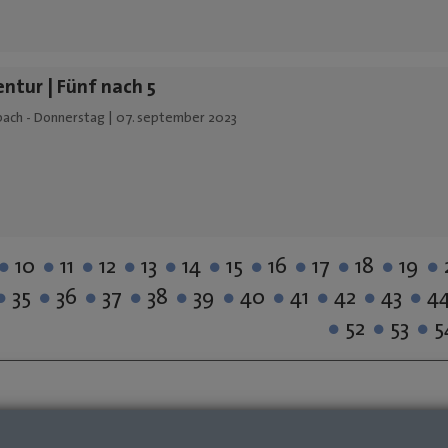
tur | Fünf nach 5
ach - Donnerstag | 07. september 2023
10
11
12
13
14
15
16
17
18
19
35
36
37
38
39
40
41
42
43
4
52
53
5