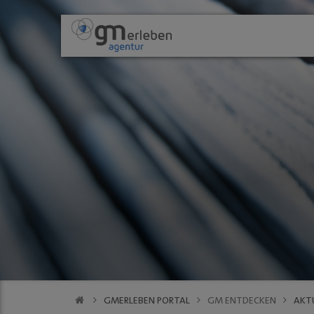
GM ENTDECKEN
ANGEBOTE
Aktuelles
HEIMAT-JOKER®
Wir über uns
FOREST ONE®
Gastronomie
vytal® - Mehr
Kultur
Aktionen der Mi
Einkaufen
Stadtgespräch 
PODCAST
VfL Gummersbach
GMerleben APP
eBay - Deine St
Stadtrundgang 
Innenstadt
Stellenauschre
GMERLEBEN PORTAL
GM ENTDECKEN
AKT
social wall