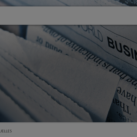
VERANSTALTUNGEN
SERVICE
Veranstaltungen 2025 -
Stadtwache
Übersicht
stadt:impul
FRÜHLING Gummersbach 2026
wegsystem
Stadt Gumm
WINTER Gummersbach
tglieder
"Zukunftsfä
VfL Gummersbach
und Ortszentren
GM | Der
Halle 32
Sondernutz
SCHWALBE Arena
Anreise
adt / GM
Halle 32
Tourismus
GM | 360 °
Alte Vogtei
KINO-Progr
Kalender
ibungen
UELLES