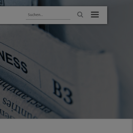
BUSINESS & PARTNER
Unternehmen
s GM
Dabei sein
ersbach
Mitgliedschaften
hige Innenstädte
Mediadaten
"
ungen
amm