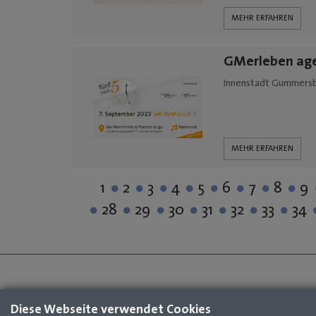
MEHR ERFAHREN
GMerleben agen
Innenstadt Gummersb
MEHR ERFAHREN
1
2
3
4
5
6
7
8
9
28
29
30
31
32
33
34
Diese Webseite verwendet Cookies