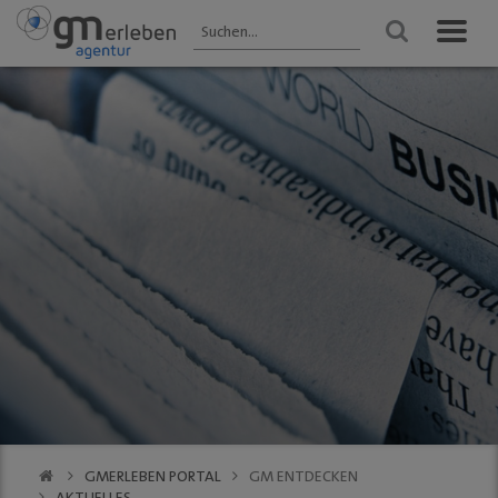
GM ENTDECKEN
ANGEBOTE
VERANSTALTUNGEN
Aktuelles
HEIMAT-JOKER®
Veranstaltungen
2025 - Übersicht
Wir über uns
FOREST ONE®
FRÜHLING
Gastronomie
vytal® -
Gummersbach 2026
Mehrwegsystem
Kultur
WINTER
Aktionen der
Gummersbach
Einkaufen
Mitglieder
VfL Gummersbach
VfL Gummersbach
Stadtgespräch
GM | Der PODCAST
Halle 32
GMerleben APP
SCHWALBE Arena
eBay - Deine
Halle 32
Stadt / GM
Alte Vogtei
Stadtrundgang
Kalender
GM | 360 ° Innenstadt
GMERLEBEN PORTAL
GM ENTDECKEN
SERVICE