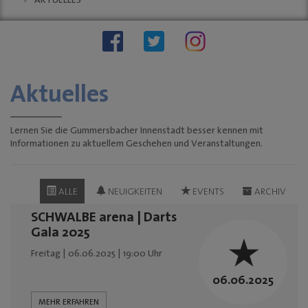
AKTUELLES
Stellenauschreibungen
Stadtwache
social wall
stadt:impuls GM
Stadt
Gummersbach
Aktuelles
"Zukunftsfähige
Innenstädte und
Ortszentren"
Lernen Sie die Gummersbacher Innenstadt besser kennen mit
Informationen zu aktuellem Geschehen und Veranstaltungen.
Sondernutzungen
Anreise
Tourismus
ALLE
NEUIGKEITEN
EVENTS
ARCHIV
KINO-Programm
SCHWALBE arena | Darts
BUSINESS & PARTNER
Gala 2025
Freitag | 06.06.2025 | 19:00 Uhr
Unternehmen
Dabei sein
06.06.2025
Mitgliedschaften
MEHR ERFAHREN