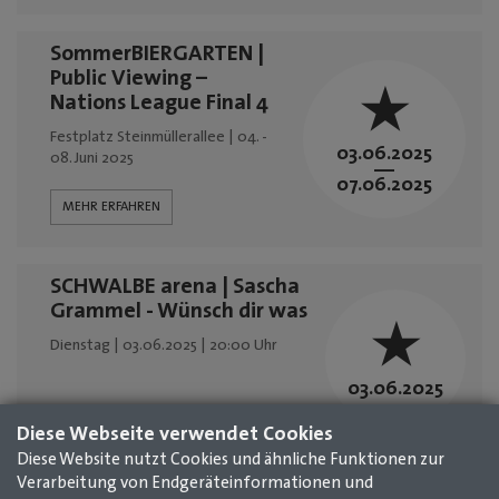
SommerBIERGARTEN |
Public Viewing –
Nations League Final 4
Festplatz Steinmüllerallee | 04. -
03.06.2025
08. Juni 2025
—
07.06.2025
MEHR ERFAHREN
SCHWALBE arena | Sascha
Grammel - Wünsch dir was
Dienstag | 03.06.2025 | 20:00 Uhr
03.06.2025
MEHR ERFAHREN
Diese Webseite verwendet Cookies
Diese Website nutzt Cookies und ähnliche Funktionen zur
1
2
3
4
5
6
7
8
9
10
11
Verarbeitung von Endgeräteinformationen und