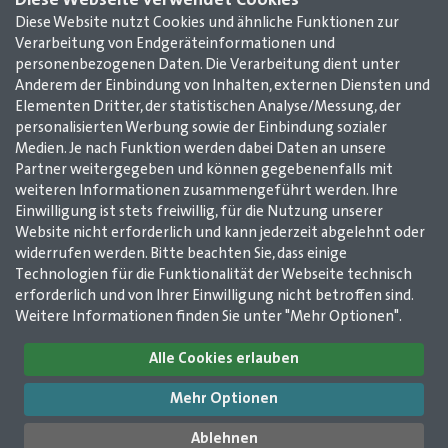
Diese Webseite verwendet Cookies
Diese Website nutzt Cookies und ähnliche Funktionen zur
Verarbeitung von Endgeräteinformationen und
personenbezogenen Daten. Die Verarbeitung dient unter
Anderem der Einbindung von Inhalten, externen Diensten und
Elementen Dritter, der statistischen Analyse/Messung, der
personalisierten Werbung sowie der Einbindung sozialer
Medien. Je nach Funktion werden dabei Daten an unsere
Partner weitergegeben und können gegebenenfalls mit
weiteren Informationen zusammengeführt werden. Ihre
Einwilligung ist stets freiwillig, für die Nutzung unserer
Website nicht erforderlich und kann jederzeit abgelehnt oder
widerrufen werden. Bitte beachten Sie, dass einige
Technologien für die Funktionalität der Webseite technisch
Impressum
AGB
Datenschutz
Kontakt
erforderlich und von Ihrer Einwilligung nicht betroffen sind.
Weitere Informationen finden Sie unter "Mehr Optionen".
GMerleben e. V. /
Alle Cookies erlauben
GMerleben agentur
2025
Wilhelmstr. 12
Mehr Optionen
51643 Gummersbach
©
GMerleben e. V. /
02261 / 978 14 50
Ablehnen