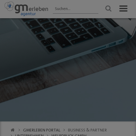
GM ENTDECKEN
ANGEBOTE
VERANSTALTUNGEN
Aktuelles
HEIMAT-JOKER®
Veranstaltungen
2025 - Übersicht
Wir über uns
FOREST ONE®
FRÜHLING
Gastronomie
vytal® -
Gummersbach 2026
Mehrwegsystem
Kultur
WINTER
Aktionen der
Gummersbach
Einkaufen
Mitglieder
VfL Gummersbach
VfL Gummersbach
Stadtgespräch
GM | Der PODCAST
Halle 32
GMerleben APP
SCHWALBE Arena
eBay - Deine
Halle 32
Stadt / GM
Alte Vogtei
Stadtrundgang
Kalender
GM | 360 ° Innenstadt
GMERLEBEN PORTAL
BUSINESS & PARTNER
SERVICE