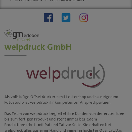
UNTERNEHMEN
WELPDRUCK GMBH
Stellenauschreibungen
Stadtwache
social wall
stadt:impuls GM
Stadt
Gummersbach
"Zukunftsfähige
welpdruck GmbH
Innenstädte und
Ortszentren"
Sondernutzungen
Anreise
Tourismus
KINO-Programm
Als vollstufige Offsetdruckerei mit Lettershop und hauseigenem
BUSINESS & PARTNER
Fotostudio ist welpdruck ihr kompetenter Ansprechpartner.
Unternehmen
Das Team von welpdruck begleitet ihre Kunden von der ersten Idee
Dabei sein
bis zum fertigen Produkt und steht immer bei jedem
Produktionsschritt mit Rat und Tat zur Seite. Sie erhalten bei
Mitgliedschaften
welpdruck alles aus einer Hand und immer in höchster Qualität. Das