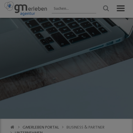
GM ENTDECKEN
ANGEBOTE
VERANSTALTUNGEN
Aktuelles
HEIMAT-JOKER®
Veranstaltungen
2025 - Übersicht
Wir über uns
FOREST ONE®
FRÜHLING
Gastronomie
vytal® -
Gummersbach 2026
Mehrwegsystem
Kultur
WINTER
Aktionen der
Gummersbach
Einkaufen
Mitglieder
VfL Gummersbach
VfL Gummersbach
Stadtgespräch
GM | Der PODCAST
Halle 32
GMerleben APP
SCHWALBE Arena
eBay - Deine
Halle 32
Stadt / GM
Alte Vogtei
Stadtrundgang
Kalender
GM | 360 ° Innenstadt
GMERLEBEN PORTAL
BUSINESS & PARTNER
SERVICE