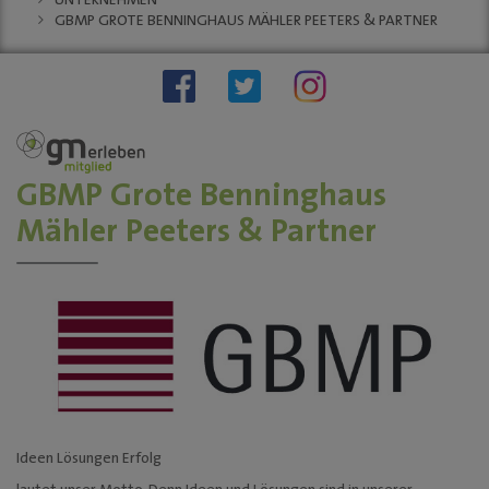
UNTERNEHMEN
Stellenauschreibungen
GBMP GROTE BENNINGHAUS MÄHLER PEETERS & PARTNER
Stadtwache
social wall
stadt:impuls GM
Stadt
Gummersbach
"Zukunftsfähige
Innenstädte und
GBMP Grote Benninghaus
Ortszentren"
Mähler Peeters & Partner
Sondernutzungen
Anreise
Tourismus
KINO-Programm
BUSINESS & PARTNER
Unternehmen
Dabei sein
Ideen Lösungen Erfolg
Mitgliedschaften