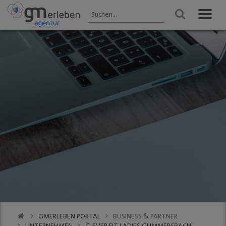
GM ENTDECKEN
ANGEBOTE
VERANSTALTUNGEN
Aktuelles
HEIMAT-JOKER®
Veranstaltungen
2025 - Übersicht
Wir über uns
FOREST ONE®
FRÜHLING
Gastronomie
vytal® -
Gummersbach 2026
Mehrwegsystem
Kultur
WINTER
Aktionen der
Gummersbach
Einkaufen
Mitglieder
VfL Gummersbach
VfL Gummersbach
Stadtgespräch
GM | Der PODCAST
Halle 32
GMerleben APP
SCHWALBE Arena
eBay - Deine
Halle 32
Stadt / GM
Alte Vogtei
Stadtrundgang
Kalender
GM | 360 ° Innenstadt
GMERLEBEN PORTAL
BUSINESS & PARTNER
SERVICE