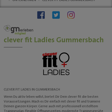
UNTERNEHMEN
CLEVER FIT LADIES GUMMERSBACH
Stellenauschreibungen
Stadtwache
social wall
stadt:impuls GM
Stadt
Gummersbach
"Zukunftsfähige
clever fit Ladies Gummersbach
Innenstädte und
Ortszentren"
Sondernutzungen
Anreise
Tourismus
KINO-Programm
BUSINESS & PARTNER
CLEVER FIT LADIES IN GUMMERSBACH
Unternehmen
Wenn Du aktiv leben willst, bietet Dir Dein clever fit die besten
Dabei sein
Voraussetzungen. Mach es Dir einfach mit clever fit und trainiere
Deinen ganzen Körper. Gerne auch mit professionell erstelltem
Mitgliedschaften
Trainingsplan. Flexible Öffnungszeiten, modernste Trainingsgeräte