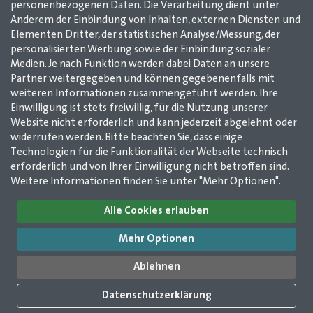
personenbezogenen Daten. Die Verarbeitung dient unter
Anderem der Einbindung von Inhalten, externen Diensten und
Elementen Dritter, der statistischen Analyse/Messung, der
personalisierten Werbung sowie der Einbindung sozialer
Medien. Je nach Funktion werden dabei Daten an unsere
Partner weitergegeben und können gegebenenfalls mit
weiteren Informationen zusammengeführt werden. Ihre
Einwilligung ist stets freiwillig, für die Nutzung unserer
Website nicht erforderlich und kann jederzeit abgelehnt oder
widerrufen werden. Bitte beachten Sie, dass einige
Technologien für die Funktionalität der Webseite technisch
Impressum
AGB
Datenschutz
Kontakt
erforderlich und von Ihrer Einwilligung nicht betroffen sind.
Weitere Informationen finden Sie unter "Mehr Optionen".
GMerleben e. V. /
Alle Cookies erlauben
GMerleben agentur
2025
Wilhelmstr. 12
Mehr Optionen
51643 Gummersbach
©
GMerleben e. V. /
02261 / 978 14 50
Ablehnen
GMerleben agentur
02261 / 978 14 53
info@gmerleben.de
Datenschutzerklärung