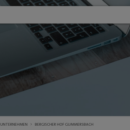
VERANSTALTUNGEN
SERVICE
Veranstaltungen 2025 -
Stadtwache
Übersicht
stadt:impul
FRÜHLING Gummersbach 2026
wegsystem
Stadt Gumm
WINTER Gummersbach
tglieder
"Zukunftsfä
VfL Gummersbach
und Ortszentren
GM | Der
Halle 32
Sondernutz
SCHWALBE Arena
Anreise
adt / GM
Halle 32
Tourismus
GM | 360 °
Alte Vogtei
KINO-Progr
Kalender
ibungen
UNTERNEHMEN
BERGISCHER HOF GUMMERSBACH