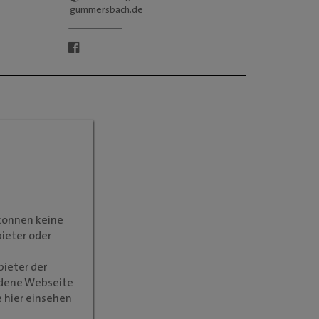
gummersbach.de
 können keine
bieter oder
bieter der
ndene Webseite
 hier einsehen