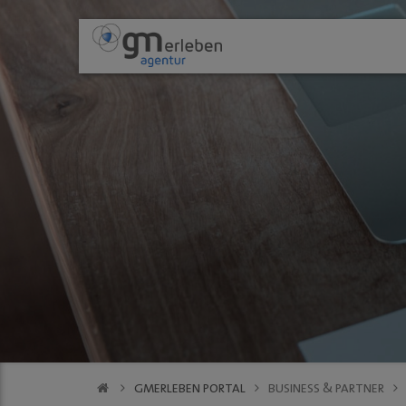
GM ENTDECKEN
ANGEBOTE
Aktuelles
HEIMAT-JOKER®
Wir über uns
FOREST ONE®
Gastronomie
vytal® - Mehr
Kultur
Aktionen der Mi
Einkaufen
Stadtgespräch 
PODCAST
VfL Gummersbach
GMerleben APP
eBay - Deine St
Stadtrundgang 
Innenstadt
Stellenauschre
GMERLEBEN PORTAL
BUSINESS & PARTNER
social wall