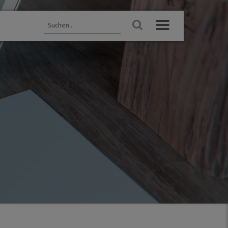
BUSINESS & PARTNER
Unternehmen
s GM
Dabei sein
ersbach
Mitgliedschaften
hige Innenstädte
Mediadaten
"
ungen
amm