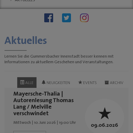
AKTUELLES
Stellenauschreibungen
Stadtwache
social wall
stadt:impuls GM
Stadt
Gummersbach
Aktuelles
"Zukunftsfähige
Innenstädte und
Ortszentren"
Lernen Sie die Gummersbacher Innenstadt besser kennen mit
Informationen zu aktuellem Geschehen und Veranstaltungen.
Sondernutzungen
Anreise
Tourismus
ALLE
NEUIGKEITEN
EVENTS
ARCHIV
KINO-Programm
Mayersche-Thalia |
BUSINESS & PARTNER
Autorenlesung Thomas
Lang / Melville
Unternehmen
verschwindet
Dabei sein
Mittwoch | 10. Juni 2026 | 19:00 Uhr
09.06.2026
Mitgliedschaften