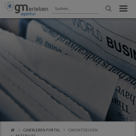
GM ENTDECKEN
ANGEBOTE
VERANSTALTUNGEN
Aktuelles
HEIMAT-JOKER®
Veranstaltungen
2025 - Übersicht
Wir über uns
FOREST ONE®
FRÜHLING
Gastronomie
vytal® -
Gummersbach 2026
Mehrwegsystem
Kultur
WINTER
Aktionen der
Gummersbach
Einkaufen
Mitglieder
VfL Gummersbach
VfL Gummersbach
Stadtgespräch
GM | Der PODCAST
Halle 32
GMerleben APP
SCHWALBE Arena
eBay - Deine
Halle 32
Stadt / GM
Alte Vogtei
Stadtrundgang
Kalender
GM | 360 ° Innenstadt
GMERLEBEN PORTAL
GM ENTDECKEN
SERVICE