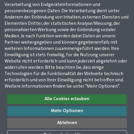
1
2
3
4
5
6
7
8
9
10
11
Verarbeitung von Endgeräteinformationen und
personenbezogenen Daten. Die Verarbeitung dient unter
12
13
14
15
16
17
18
19
20
Anderem der Einbindung von Inhalten, externen Diensten und
21
22
23
24
25
26
27
28
29
Elementen Dritter, der statistischen Analyse/Messung, der
personalisierten Werbung sowie der Einbindung sozialer
30
31
32
33
34
35
36
37
38
Medien. Je nach Funktion werden dabei Daten an unsere
39
40
41
42
43
44
45
46
Partner weitergegeben und können gegebenenfalls mit
weiteren Informationen zusammengeführt werden. Ihre
47
48
49
50
51
52
53
54
55
Einwilligung ist stets freiwillig, für die Nutzung unserer
56
57
58
59
60
61
Website nicht erforderlich und kann jederzeit abgelehnt oder
widerrufen werden. Bitte beachten Sie, dass einige
Technologien für die Funktionalität der Webseite technisch
Impressum
AGB
Datenschutz
Kontakt
erforderlich und von Ihrer Einwilligung nicht betroffen sind.
Weitere Informationen finden Sie unter "Mehr Optionen".
GMerleben e. V. /
Alle Cookies erlauben
GMerleben agentur
2025
Wilhelmstr. 12
Mehr Optionen
51643 Gummersbach
©
GMerleben e. V. /
02261 / 978 14 50
Ablehnen
GMerleben agentur
02261 / 978 14 53
info@gmerleben.de