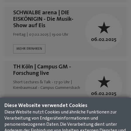
SCHWALBE arena | DIE
EISKÖNIGIN - Die Musik-
Show auf Eis
Freitag | 07.02.2025 | 19:00 Uhr
06.02.2025
MEHR ERFAHREN
TH Köln | Campus GM -
Forschung live
Short Lectures & Talk - 17:30 Uhr |
Kienbaumsaal - Campus Gummersbach
06.02.2025
MEHR ERFAHREN
Diese Webseite verwendet Cookies
Diese Website nutzt Cookies und ähnliche Funktionen zur
1
2
3
4
5
6
7
8
9
10
11
Verarbeitung von Endgeräteinformationen und
personenbezogenen Daten. Die Verarbeitung dient unter
12
13
14
15
16
17
18
19
20
Anderem der Einbindung von Inhalten, externen Diensten und