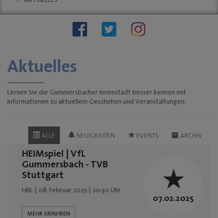
AKTUELLES
Stellenauschreibungen
Stadtwache
social wall
stadt:impuls GM
Stadt
Gummersbach
Aktuelles
"Zukunftsfähige
Innenstädte und
Ortszentren"
Lernen Sie die Gummersbacher Innenstadt besser kennen mit
Informationen zu aktuellem Geschehen und Veranstaltungen.
Sondernutzungen
Anreise
Tourismus
ALLE
NEUIGKEITEN
EVENTS
ARCHIV
KINO-Programm
HEIMspiel | VfL
BUSINESS & PARTNER
Gummersbach - TVB
Stuttgart
Unternehmen
HBL | 08. Februar 2025 | 20:30 Uhr
Dabei sein
07.02.2025
Mitgliedschaften
MEHR ERFAHREN