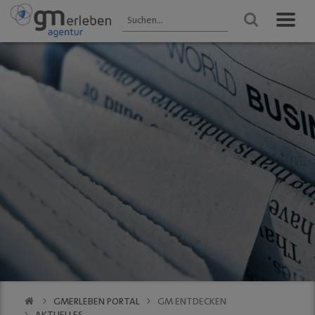
GM ENTDECKEN
ANGEBOTE
VERANSTALTUNGEN
Aktuelles
HEIMAT-JOKER®
Veranstaltungen
2025 - Übersicht
Wir über uns
FOREST ONE®
FRÜHLING
Gastronomie
vytal® -
Gummersbach 2026
Mehrwegsystem
Kultur
WINTER
Aktionen der
Gummersbach
Einkaufen
Mitglieder
VfL Gummersbach
VfL Gummersbach
Stadtgespräch
GM | Der PODCAST
Halle 32
GMerleben APP
SCHWALBE Arena
eBay - Deine
Halle 32
Stadt / GM
Alte Vogtei
Stadtrundgang
Kalender
GM | 360 ° Innenstadt
GMERLEBEN PORTAL
GM ENTDECKEN
SERVICE