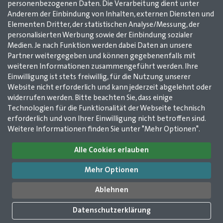
personenbezogenen Daten. Die Verarbeitung dient unter
12
13
14
15
16
17
18
19
20
Anderem der Einbindung von Inhalten, externen Diensten und
21
22
23
24
25
26
27
28
29
Elementen Dritter, der statistischen Analyse/Messung, der
personalisierten Werbung sowie der Einbindung sozialer
30
31
32
33
34
35
36
37
38
Medien. Je nach Funktion werden dabei Daten an unsere
39
40
41
42
43
44
45
46
Partner weitergegeben und können gegebenenfalls mit
weiteren Informationen zusammengeführt werden. Ihre
47
48
49
50
51
52
53
54
55
Einwilligung ist stets freiwillig, für die Nutzung unserer
56
57
58
59
60
61
Website nicht erforderlich und kann jederzeit abgelehnt oder
widerrufen werden. Bitte beachten Sie, dass einige
Technologien für die Funktionalität der Webseite technisch
Impressum
AGB
Datenschutz
Kontakt
erforderlich und von Ihrer Einwilligung nicht betroffen sind.
Weitere Informationen finden Sie unter "Mehr Optionen".
GMerleben e. V. /
Alle Cookies erlauben
GMerleben agentur
2025
Wilhelmstr. 12
Mehr Optionen
51643 Gummersbach
©
GMerleben e. V. /
02261 / 978 14 50
Ablehnen
GMerleben agentur
02261 / 978 14 53
info@gmerleben.de
Datenschutzerklärung