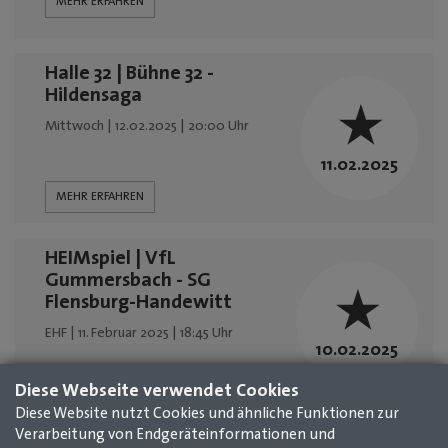
MEHR ERFAHREN
Halle 32 | Bühne 32 -
Hildensaga
Mittwoch | 12.02.2025 | 20:00 Uhr
11.02.2025
MEHR ERFAHREN
HEIMspiel | VfL
Gummersbach - SG
Flensburg-Handewitt
EHF | 11. Februar 2025 | 18:45 Uhr
10.02.2025
MEHR ERFAHREN
Diese Webseite verwendet Cookies
Diese Website nutzt Cookies und ähnliche Funktionen zur
1
2
3
4
5
6
7
8
9
10
11
Verarbeitung von Endgeräteinformationen und