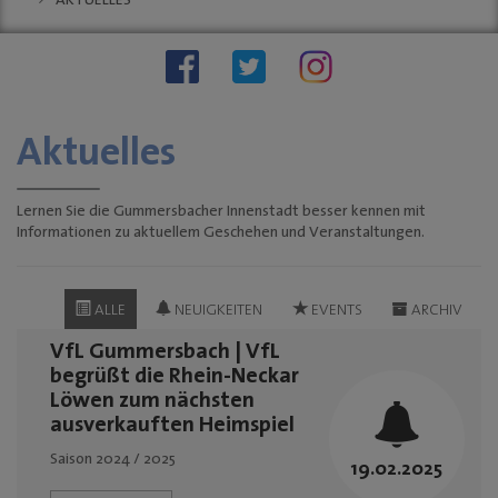
AKTUELLES
Stellenauschreibungen
Stadtwache
social wall
stadt:impuls GM
Stadt
Gummersbach
Aktuelles
"Zukunftsfähige
Innenstädte und
Ortszentren"
Lernen Sie die Gummersbacher Innenstadt besser kennen mit
Informationen zu aktuellem Geschehen und Veranstaltungen.
Sondernutzungen
Anreise
Tourismus
ALLE
NEUIGKEITEN
EVENTS
ARCHIV
KINO-Programm
VfL Gummersbach | VfL
BUSINESS & PARTNER
begrüßt die Rhein-Neckar
Löwen zum nächsten
Unternehmen
ausverkauften Heimspiel
Dabei sein
Saison 2024 / 2025
19.02.2025
Mitgliedschaften