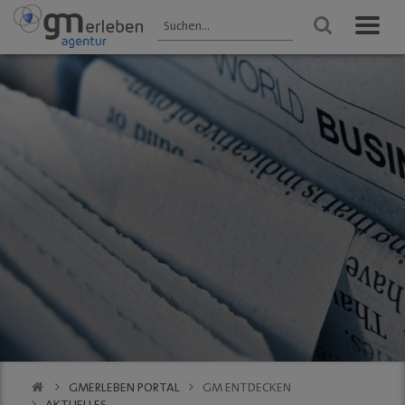
GM ENTDECKEN
ANGEBOTE
VERANSTALTUNGEN
Aktuelles
HEIMAT-JOKER®
Veranstaltungen
2025 - Übersicht
Wir über uns
FOREST ONE®
FRÜHLING
Gastronomie
vytal® -
Gummersbach 2026
Mehrwegsystem
Kultur
WINTER
Aktionen der
Gummersbach
Einkaufen
Mitglieder
VfL Gummersbach
VfL Gummersbach
Stadtgespräch
GM | Der PODCAST
Halle 32
GMerleben APP
SCHWALBE Arena
eBay - Deine
Halle 32
Stadt / GM
Alte Vogtei
Stadtrundgang
Kalender
GM | 360 ° Innenstadt
GMERLEBEN PORTAL
GM ENTDECKEN
SERVICE