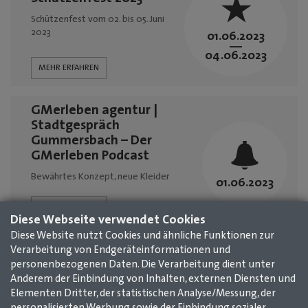
Schützenfest vom 02. bis 05. Juni
2023
01.06.2023
—
04.06.2023
MEHR ERFAHREN
GMerleben agentur |
Stadtgespräch
Gummersbach – Der
GMerleben Podcast
Bewährtes Konzept, neue Kleider
01.06.2023
MEHR ERFAHREN
Diese Webseite verwendet Cookies
Diese Website nutzt Cookies und ähnliche Funktionen zur
1
2
3
4
5
6
7
8
9
10
11
Verarbeitung von Endgeräteinformationen und
personenbezogenen Daten. Die Verarbeitung dient unter
12
13
14
15
16
17
18
19
20
Anderem der Einbindung von Inhalten, externen Diensten und
21
22
23
24
25
26
27
28
29
Elementen Dritter, der statistischen Analyse/Messung, der