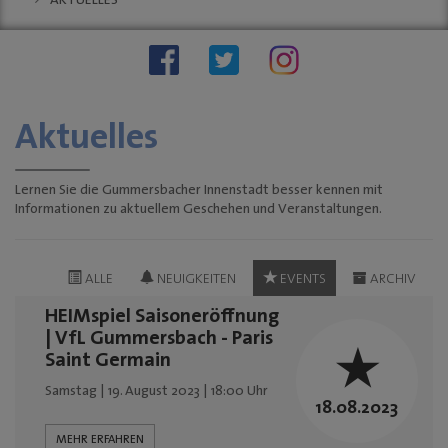
AKTUELLES
Stellenauschreibungen
Stadtwache
social wall
stadt:impuls GM
Stadt
Gummersbach
Aktuelles
"Zukunftsfähige
Innenstädte und
Ortszentren"
Lernen Sie die Gummersbacher Innenstadt besser kennen mit
Informationen zu aktuellem Geschehen und Veranstaltungen.
Sondernutzungen
Anreise
Tourismus
ALLE
NEUIGKEITEN
EVENTS
ARCHIV
KINO-Programm
HEIMspiel Saisoneröffnung
BUSINESS & PARTNER
| VfL Gummersbach - Paris
Saint Germain
Unternehmen
Samstag | 19. August 2023 | 18:00 Uhr
Dabei sein
18.08.2023
Mitgliedschaften
MEHR ERFAHREN