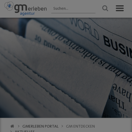
GM ENTDECKEN
ANGEBOTE
VERANSTALTUNGEN
Aktuelles
HEIMAT-JOKER®
Veranstaltungen
2025 - Übersicht
Wir über uns
FOREST ONE®
FRÜHLING
Gastronomie
vytal® -
Gummersbach 2026
Mehrwegsystem
Kultur
WINTER
Aktionen der
Gummersbach
Einkaufen
Mitglieder
VfL Gummersbach
VfL Gummersbach
Stadtgespräch
GM | Der PODCAST
Halle 32
GMerleben APP
SCHWALBE Arena
eBay - Deine
Halle 32
Stadt / GM
Alte Vogtei
Stadtrundgang
Kalender
GM | 360 ° Innenstadt
GMERLEBEN PORTAL
GM ENTDECKEN
SERVICE